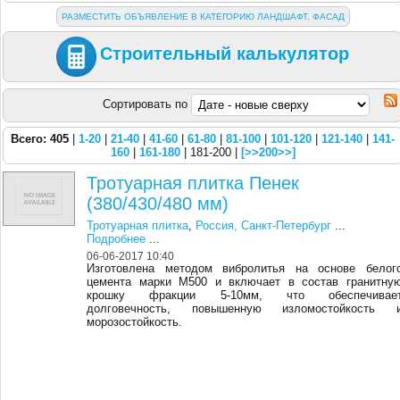
РАЗМЕСТИТЬ ОБЪЯВЛЕНИЕ В КАТЕГОРИЮ ЛАНДШАФТ, ФАСАД
Строительный калькулятор
Сортировать по
Всего: 405
|
1-20
|
21-40
|
41-60
|
61-80
|
81-100
|
101-120
|
121-140
|
141-
160
|
161-180
| 181-200 |
[>>200>>]
Тротуарная плитка Пенек
(380/430/480 мм)
Тротуарная плитка
,
Россия, Санкт-Петербург
...
Подробнее
...
06-06-2017 10:40
Изготовлена методом вибролитья на основе белог
цемента марки М500 и включает в состав гранитну
крошку фракции 5-10мм, что обеспечивае
долговечность, повышенную изломостойкость 
морозостойкость.