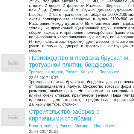
25*25, толщина металла 1, 5 мм, 5 направляющи
стяжек, 2 двери, 2 форточки Размеры: Ширина — 2, 
или 3 м, Длина — 4 м, (нужно длинее- удлинним!
Высота — 2, 05 м Транспортные габариты: 3000х2100 мм
листы поликарбоната свёрнутые в рулон 2100х800 м
Расстояние между дугами: 0, 65 м Комплектация: карка
теплицы из профильной оцинкованной трубы; крепёж дл
сборки каркаса и крепления поликарбоната (креплени
поликарбоната через оцинкованную ленту); поликарбона
(4 мм); фиксаторы (крючки) для дверей и форточек
ручки и замки у дверей и форточек; инструкция п
сборке.
Производство и продажа брусчатки,
тротуарной плитки, бордюров.
Тротуарная плитка
,
Россия, Калуга
...
Подробнее
...
22-03-2017 19:37
Тротуарная плитка, брусчатка, бордюры, декор по цена
от производителя в Калуге. Множество готовых форм 
размеров, любые цвета. Не экономим на материалах
плитка очень стойкая, практически вечная! Наша плитк
идеальная для дорожек, придомовых территорий
дачных участков, стоянок.
Строительство заборов с
кирпичными столбами.
Ворота, заборы
,
Россия, Москва
...
Подробнее
...
21-03-2017 21:51