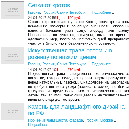
Сетка от кротов
Газоны
,
Россия, Санкт-Петербург
...
Подробнее
...
24-04-2017 20:58
Цена:
120 руб.
Сетка от кротов спасет участок Кроты, несмотря на сво
небольшие размеры и забавную внешность, способн
нанести большой урон саду, огороду или газону
Появившись на участке, грызуны, если не принят
адекватных мер, всего за несколько дней превращаю
участок в бугристую и безжизненную «пустыню».
Искусственная трава оптом и в
розницу по низким ценам
Газоны
,
Россия, Санкт-Петербург
...
Подробнее
...
14-04-2017 07:10
Цена:
270 руб.
Искусственная трава – специальное экологически чисто
покрытие, которое обладает целым рядом преимущест
перед натуральным газоном. Она долговечна, безопасна
не требует никакого ухода (полива, стрижки), не боитс
грызунов и вредителей, может использоваться ка
летом, так и зимой, легко очищается и не теряет свежег
внешнего вида долгое время.
Камень для ландшафтного дизайна
по РФ
Прочее из ландшафта, фасада
,
Россия, Москва
...
Подробнее
...