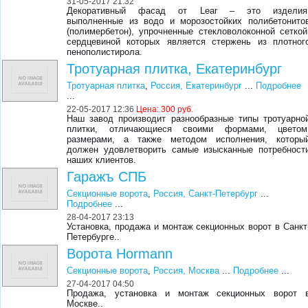
31-05-2017 21:32
Декоративный фасад от Lear – это изделия
выполненные из водо и морозостойких полибетонито
(полимербетон), упрочненные стекловолоконной сеткой
сердцевиной которых является стержень из плотног
пенополистирола.
Тротуарная плитка, Екатеринбург
Тротуарная плитка
,
Россия, Екатеринбург
...
Подробнее
...
22-05-2017 12:36
Цена:
300 руб.
Наш завод производит разнообразные типы тротуарно
плитки, отличающиеся своими формами, цветом
размерами, а также методом исполнения, которы
должен удовлетворить самые изысканные потребност
наших клиентов.
Гаражъ СПБ
Секционные ворота
,
Россия, Санкт-Петербург
...
Подробнее
...
28-04-2017 23:13
Установка, продажа и монтаж секционных ворот в Санкт
Петербурге..
Ворота Hormann
Секционные ворота
,
Россия, Москва
...
Подробнее
...
27-04-2017 04:50
Продажа, установка и монтаж секционных ворот 
Москве..