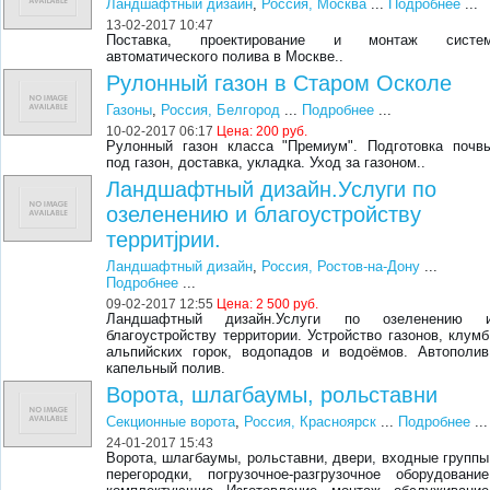
Ландшафтный дизайн
,
Россия, Москва
...
Подробнее
...
13-02-2017 10:47
Поставка, проектирование и монтаж систе
автоматического полива в Москве..
Рулонный газон в Старом Осколе
Газоны
,
Россия, Белгород
...
Подробнее
...
10-02-2017 06:17
Цена:
200 руб.
Рулонный газон класса "Премиум". Подготовка почв
под газон, доставка, укладка. Уход за газоном..
Ландшафтный дизайн.Услуги по
озеленению и благоустройству
территjрии.
Ландшафтный дизайн
,
Россия, Ростов-на-Дону
...
Подробнее
...
09-02-2017 12:55
Цена:
2 500 руб.
Ландшафтный дизайн.Услуги по озеленению 
благоустройству территории. Устройство газонов, клумб
альпийских горок, водопадов и водоёмов. Автополив
капельный полив.
Ворота, шлагбаумы, рольставни
Секционные ворота
,
Россия, Красноярск
...
Подробнее
...
24-01-2017 15:43
Ворота, шлагбаумы, рольставни, двери, входные группы
перегородки, погрузочное-разгрузочное оборудование