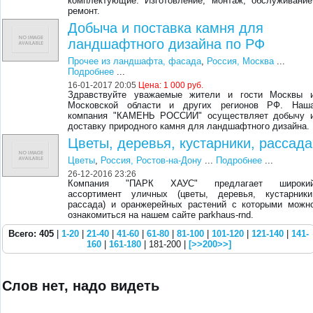
комплектующие. Изготовление, монтаж, обслуживание
ремонт.
Добыча и поставка камня для
ландшафтного дизайна по РФ
Прочее из ландшафта, фасада
,
Россия, Москва
...
Подробнее
...
16-01-2017 20:05
Цена:
1 000 руб.
Здравствуйте уважаемые жители и гости Москвы 
Московской области и других регионов РФ. Наш
компания "КАМЕНЬ РОССИИ" осуществляет добычу 
доставку природного камня для ландшафтного дизайна.
Цветы, деревья, кустарники, рассада
Цветы
,
Россия, Ростов-на-Дону
...
Подробнее
...
26-12-2016 23:26
Компания "ПАРК ХАУС" предлагает широки
ассортимент уличных (цветы, деревья, кустарники
рассада) и оранжерейных растений с которыми можн
ознакомиться на нашем сайте parkhaus-rnd.
Всего: 405
|
1-20
|
21-40
|
41-60
|
61-80
|
81-100
|
101-120
|
121-140
|
141-
160
|
161-180
| 181-200 |
[>>200>>]
Слов нет, надо видеть