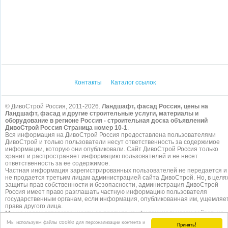
Контакты
Каталог ссылок
© ДивоСтрой Россия, 2011-2026.
Ландшафт, фасад Россия, цены на
Ландшафт, фасад и другие строительные услуги, материалы и
оборудование в регионе Россия - строительная доска объявлений
ДивоСтрой Россия Страница номер 10-1
.
Вся информация на ДивоСтрой Россия предоставлена пользователями
ДивоСтрой и только пользователи несут ответственность за содержимое
информации, которую они опубликовали. Сайт ДивоСтрой Россия только
хранит и распространяет информацию пользователей и не несет
ответственность за ее содержимое.
Частная информация зарегистрированных пользователей не передается и
не продается третьим лицам администрацией сайта ДивоСтрой. Но, в целя
защиты прав собственности и безопасности, администрация ДивоСтрой
Россия имеет право разглашать частную информацию пользователя
государственным органам, если информация, опубликованная им, ущемляе
права другого лица.
Мы не несем ответственности за правила конфиденциальности сайтов, на
которые ссылается ДивоСтрой. На некоторых страницах нашего
сайта
Мы используем файлы cookie для персонализации контента и
Принять!
представлена реклама Google Adsense Advertising Network. Чтобы узнать